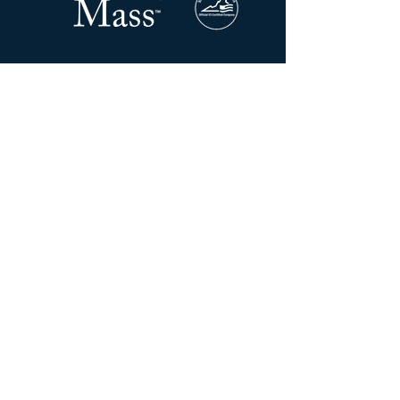
ТОВ «Критична маса».
Адреса:
201 N Union ST
STE 110
Олександрія, VA 22314
Телефонуйте та
пишіть:
202-709-9772