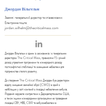
Джордан Вільгельм
Звання: генеральний директор та співзасновник
Електронна пошта:
jordan.wilhelm@thecriticalmass.com
Джордан Вільгельм є одним із засновників і є генеральним
директором The Critical Mass, привносячи 15-річний
досвід управління програмами та міжнародного досвіду
постконфліктної стабілізації та зменшення небезпеки для
підприємства сталого розвитку.
До створення The Critical Mass Джордан був директором
відділу знищення звичайної зброї (CWD) в одній з
найбільших у світі компаній з ліквідації небезпечних вибухів.
Йорданія керувала контрактами з Держдепартаментом США,
а також іншими міжнародними організаціями на проведення
ліквідації СВУ, НВБ, CBR та вибухонебезпеки в