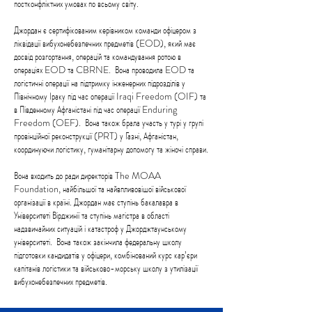
постконфліктних умовах по всьому світу.
Джордан є сертифікованим керівником команди офіцером з
ліквідації вибухонебезпечних предметів (EOD), який має
досвід розгортання, операцій та командування ротою в
операціях EOD та CBRNE.
Вона проводила EOD та
логістичні операції на підтримку інженерних підрозділів у
Північному Іраку під час операції Iraqi Freedom (OIF) та
в Південному Афганістані під час операції Enduring
Freedom (OEF).
Вона також брала участь у турі у групі
провінційної реконструкції (PRT) у Газні, Афганістан,
координуючи логістику, гуманітарну допомогу та жіночі справи.
Вона входить до ради директорів The MOAA
Foundation, найбільшої та найвпливовішої військової
організації в країні. Джордан має ступінь бакалавра в
Університеті Вірджинії та ступінь магістра в області
надзвичайних ситуацій і катастроф у Джорджтаунському
університеті.
Вона також закінчила федеральну школу
підготовки кандидатів у офіцери, комбінований курс кар’єри
капітанів логістики та військово-морську школу з утилізації
вибухонебезпечних предметів.