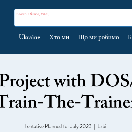
Ukraine
Хто ми
Що ми робимо
Б
roject with DO
Train-The-Traine
Tentative Planned for July 2023
  |  
Erbil