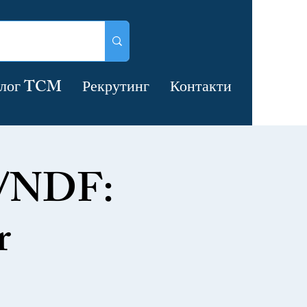
лог TCM
Рекрутинг
Контакти
S/NDF:
r