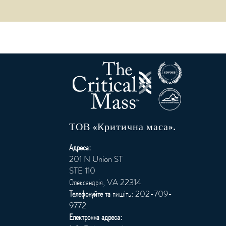
ТОВ «Критична маса».
Адреса:
201 N Union ST
STE 110
Олександрія, VA 22314
Телефонуйте та
пишіть: 202-709-
9772
Електронна адреса: