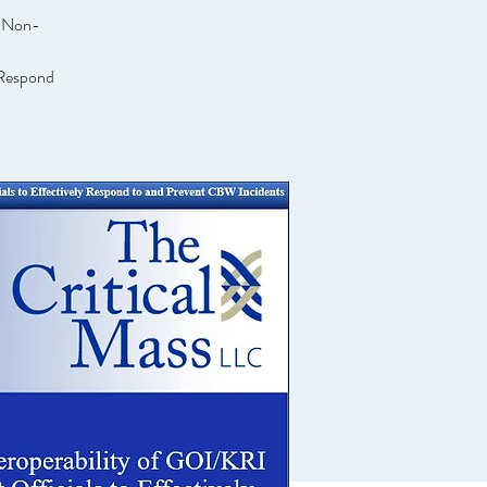
f Non-
y Respond