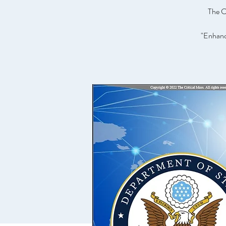
The C
"Enhance