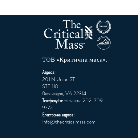
ТОВ «Критична маса».
Адреса:
201 N Union ST
STE 110
Олександрія, VA 22314
Телефонуйте та
пишіть: 202-709-
9772
Електронна адреса:
Info@thecriticalmass.com