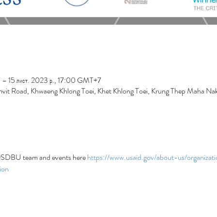
 – 15 лист. 2023 р., 17:00 GMT+7
vit Road, Khwaeng Khlong Toei, Khet Khlong Toei, Krung Thep Maha Nak
SDBU team and events here 
https://www.usaid.gov/about-us/organizati
ion