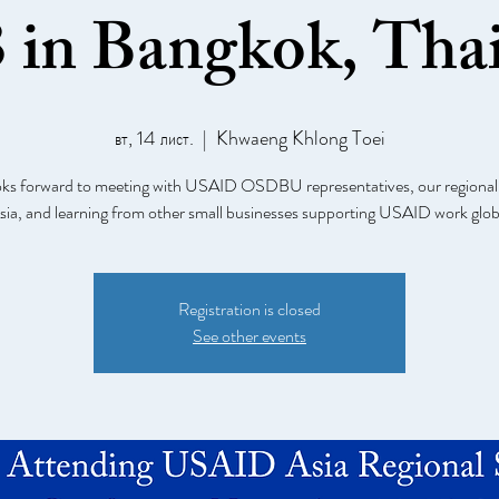
 in Bangkok, Tha
вт, 14 лист.
  |  
Khwaeng Khlong Toei
s forward to meeting with USAID OSDBU representatives, our regional
Asia, and learning from other small businesses supporting USAID work globa
Registration is closed
See other events