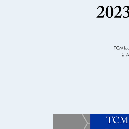
2023
TCM look
in 