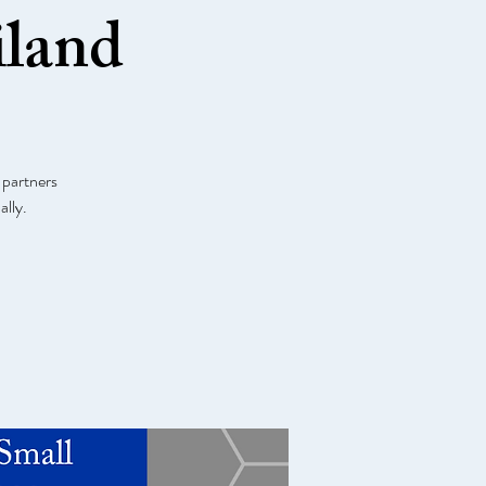
iland
 partners
lly.