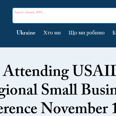
Ukraine
Хто ми
Що ми робимо
Б
Attending USAID
gional Small Busin
rence November 