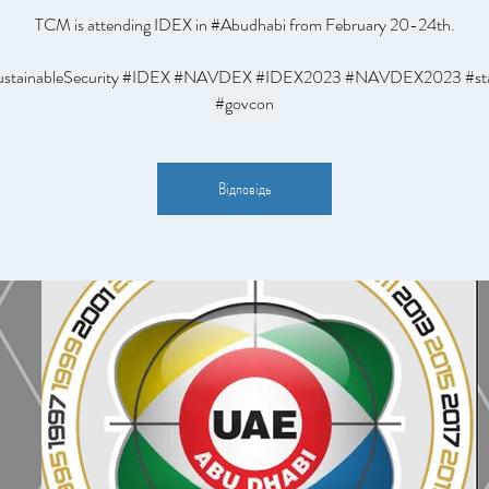
TCM is attending IDEX in #Abudhabi from February 20-24th.
tainableSecurity #IDEX #NAVDEX #IDEX2023 #NAVDEX2023 #stab
#govcon
Відповідь