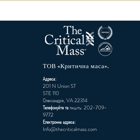
ТОВ «Критична маса».
Адреса:
201 N Union ST
STE 110
Олександрія, VA 22314
Телефонуйте та
пишіть: 202-709-
9772
Електронна адреса:
Info@thecriticalmass.com