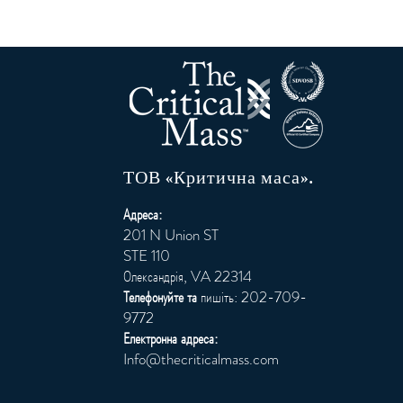
ТОВ «Критична маса».
Адреса:
201 N Union ST
STE 110
Олександрія, VA 22314
Телефонуйте та
пишіть: 202-709-
9772
Електронна адреса:
Info@thecriticalmass.com