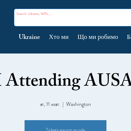
Ukraine
Хто ми
Що ми робимо
Б
Attending AUSA
вт, 11 жовт.
  |  
Washington
Tickets are not on sale