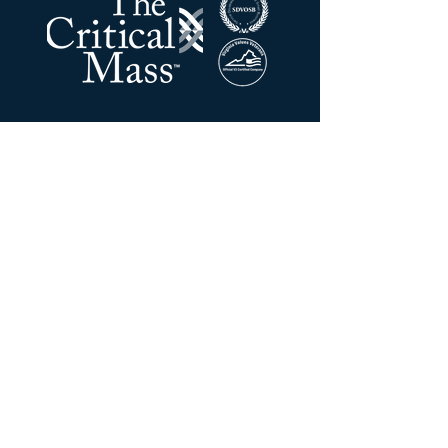
ذا Critical Mass LLC
تبوك:
201 إن يونيون ستريت