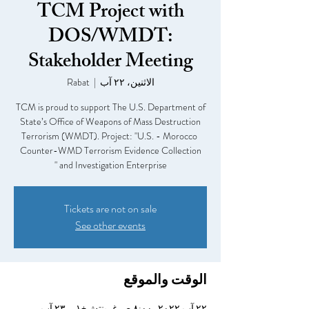
TCM Project with
DOS/WMDT:
Stakeholder Meeting
الاثنين، ٢٢ آب
  |  
Rabat
TCM is proud to support The U.S. Department of
State’s Office of Weapons of Mass Destruction
Terrorism (WMDT). Project: "U.S. - Morocco ​
Counter-WMD Terrorism Evidence Collection
and Investigation Enterprise "
Tickets are not on sale
See other events
الوقت والموقع
٢٢ آب ٢٠٢٢، ٨:٠٠ ص غرينتش+١ – ٢٣ آب