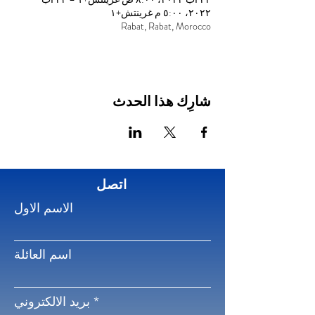
٢٠٢٢، ٥:٠٠ م غرينتش+١
Rabat, Rabat, Morocco
شارِك هذا الحدث
اتصل
الاسم الاول
اسم العائلة
بريد الالكتروني